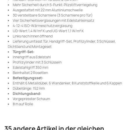
Mehr Sicherheit durch 5-Punkt-Pilzstiftverriegelung
Ausgestattet mit 22 mm Aluminiumschwelle
3D verstellbare Scharniere (3 Scharniere pro Tür)
Vier Sicherheitsverglasungen mit Edelstahleinsatz
4-12-4 ISO-Wärmeschutzverglasung
UD-Wert 1,4 W/m² K und UG-Wert 1,1 W/m² K
Links nach innen öffnend
Lieferung umfasst Tür, Handgriff-Set, Profilzylinder, 3 Schlüssel,
Dichtband und Montageset
Türgriff-Set:
Innengriff aus Edelstahl
Profilzylinder mit 3 Schlüsseln
Edelstahlgriff 350 mm
Beinhaltet 2 Rosetten
Befestigungsset:
Enthält 6 Metalldübel, 6 Wandanker, 8 Kunststoffkeile und 6 Kappen
Dübellänge: 152 mm
Dichtungsband:
Vorgepresster Schaum
8 m auf Rolle
35 andere Artikel in der gleichen