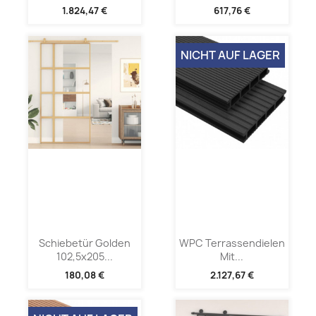
1.824,47 €
617,76 €
NICHT AUF LAGER
Schiebetür Golden
WPC Terrassendielen
102,5x205...
Mit...
180,08 €
2.127,67 €