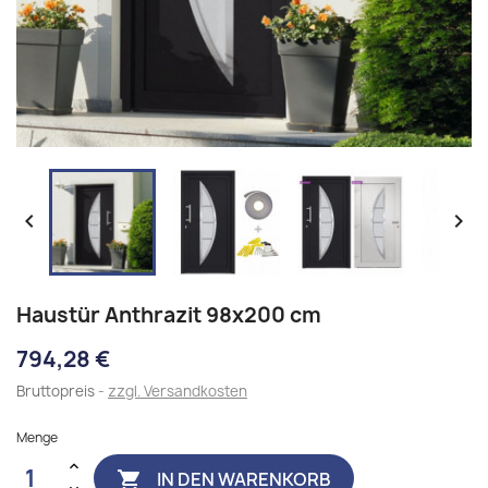


Haustür Anthrazit 98x200 cm
794,28 €
Bruttopreis
zzgl. Versandkosten
Menge
IN DEN WARENKORB
