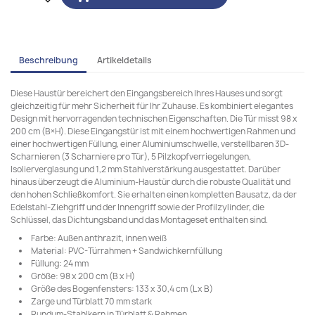
Beschreibung
Artikeldetails
Diese Haustür bereichert den Eingangsbereich Ihres Hauses und sorgt
gleichzeitig für mehr Sicherheit für Ihr Zuhause. Es kombiniert elegantes
Design mit hervorragenden technischen Eigenschaften. Die Tür misst 98 x
200 cm (B×H). Diese Eingangstür ist mit einem hochwertigen Rahmen und
einer hochwertigen Füllung, einer Aluminiumschwelle, verstellbaren 3D-
Scharnieren (3 Scharniere pro Tür), 5 Pilzkopfverriegelungen,
Isolierverglasung und 1,2 mm Stahlverstärkung ausgestattet. Darüber
hinaus überzeugt die Aluminium-Haustür durch die robuste Qualität und
den hohen Schließkomfort. Sie erhalten einen kompletten Bausatz, da der
Edelstahl-Ziehgriff und der Innengriff sowie der Profilzylinder, die
Schlüssel, das Dichtungsband und das Montageset enthalten sind.
Farbe: Außen anthrazit, innen weiß
Material: PVC-Türrahmen + Sandwichkernfüllung
Füllung: 24 mm
Größe: 98 x 200 cm (B x H)
Größe des Bogenfensters: 133 x 30,4 cm (L x B)
Zarge und Türblatt 70 mm stark
Rundum-Stahlkern in Türblatt & Rahmen