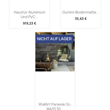
Haustür Aluminium
Gummi-Bodenmatte...
Und PVC...
35,63 €
919,23 €
NICHT AUF LAGER
WallArt Paneele GL-
WA33 30...