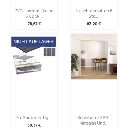
PVC-Laminat-Dielen
Fallschutzmatten 6
5,02 M²...
Stk....
78,67 €
83,20 €
NICHT AUF LAGER
ProGarden 6-Tlg....
Schiebetür ESG-
Mattglas Und...
39,37 €