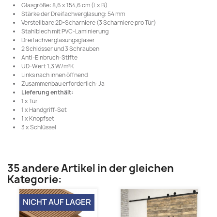
Glasgröße: 8,6 x 154,6 cm (L x B)
Stärke der Dreifachverglasung: 54 mm
Verstellbare 2D-Scharniere (3 Scharniere pro Tür)
Stahlblech mit PVC-Laminierung
Dreifachverglasungsgläser
2 Schlösser und 3 Schrauben
Anti-Einbruch-Stifte
UD-Wert 1,3 W/m²K
Links nach innen öffnend
Zusammenbau erforderlich: Ja
Lieferung enthält:
1 x Tür
1 x Handgriff-Set
1 x Knopfset
3 x Schlüssel
35 andere Artikel in der gleichen
Kategorie:
NICHT AUF LAGER