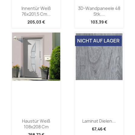
Innentür Weiß
3D-Wandpaneele 48
76x201,5 Cm...
Stk....
205,03 €
103,39 €
NICHT AUF LAGER
Haustür Weiß
Laminat Dielen...
108x208 Cm
67,46 €
768,72 €