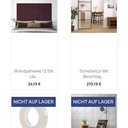
Wandpaneele 12 Stk.
Schiebetür Mit
Lila...
Beschlag...
24,19 €
210,19 €
NICHT AUF LAGER
NICHT AUF LAGER