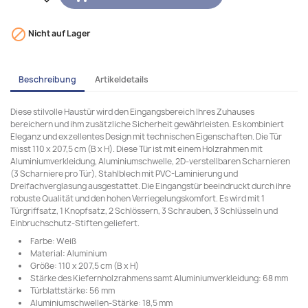

Nicht auf Lager
Beschreibung
Artikeldetails
Diese stilvolle Haustür wird den Eingangsbereich Ihres Zuhauses
bereichern und ihm zusätzliche Sicherheit gewährleisten. Es kombiniert
Eleganz und exzellentes Design mit technischen Eigenschaften. Die Tür
misst 110 x 207,5 cm (B x H). Diese Tür ist mit einem Holzrahmen mit
Aluminiumverkleidung, Aluminiumschwelle, 2D-verstellbaren Scharnieren
(3 Scharniere pro Tür), Stahlblech mit PVC-Laminierung und
Dreifachverglasung ausgestattet. Die Eingangstür beeindruckt durch ihre
robuste Qualität und den hohen Verriegelungskomfort. Es wird mit 1
Türgriffsatz, 1 Knopfsatz, 2 Schlössern, 3 Schrauben, 3 Schlüsseln und
Einbruchschutz-Stiften geliefert.
Farbe: Weiß
Material: Aluminium
Größe: 110 x 207,5 cm (B x H)
Stärke des Kiefernholzrahmens samt Aluminiumverkleidung: 68 mm
Türblattstärke: 56 mm
Aluminiumschwellen-Stärke: 18,5 mm