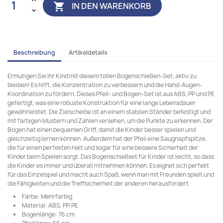
IN DEN WARENKORB

Beschreibung
Artikeldetails
Ermutigen Sie Ihr Kind mit diesem tollen Bogenschießen-Set, aktiv zu
bleiben! Es hilft, die Konzentration zu verbessern und die Hand-Augen-
Koordination zu fördern. Dieses Pfeil- und Bogen-Set ist aus ABS, PP und PE
gefertigt, was eine robuste Konstruktion für eine lange Lebensdauer
gewährleistet. Die Zielscheibe ist an einem stabilen Ständer befestigt und
mit farbigen Mustern und Zahlen versehen, um die Punkte zu erkennen. Der
Bogen hat einen bequemen Griff, damit die Kinder besser spielen und
gleichzeitig lernen können. Außerdem hat der Pfeil eine Saugnapfspitze,
die für einen perfekten Halt und sogar für eine bessere Sicherheit der
Kinder beim Spielen sorgt. Das Bogenschießset für Kinder ist leicht, so dass
die Kinder es immer und überall mitnehmen können. Es eignet sich perfekt
für das Einzelspiel und macht auch Spaß, wenn man mit Freunden spielt und
die Fähigkeiten und die Treffsicherheit der anderen herausfordert.
Farbe: Mehrfarbig
Material: ABS, PP, PE
Bogenlänge: 76 cm