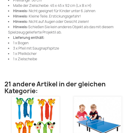
Pfeillänge: 56 cm
Maße der Zielscheibe: 45 x 45 x 92 cm (L x B x H)
Hinweis:
Nicht geeignet für Kinder unter 6 Jahren
Hinweis:
Kleine Teile. Erstickungsgefahr!
Hinweis:
Nicht auf Augen oder Gesicht zielen!
Hinweis:
Schießen Sie kein anderes Objekt als das mit diesem
Spielzeug gelieferte Projektil ab.
Lieferung enthält
:
1 x Bogen
3 x Pfeil mit Saugnapfspitze
1 x Pfeilköcher
1 x Zielscheibe
21 andere Artikel in der gleichen
Kategorie: