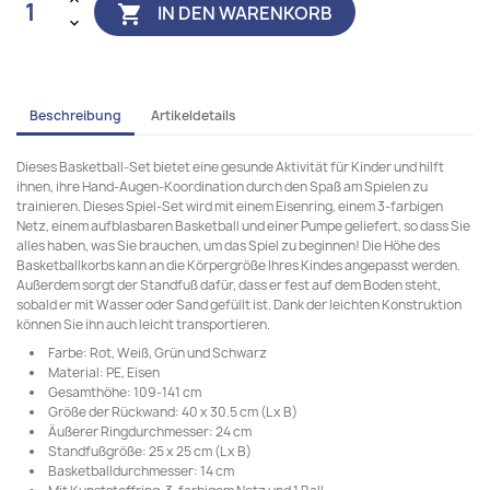
IN DEN WARENKORB

Beschreibung
Artikeldetails
Dieses Basketball-Set bietet eine gesunde Aktivität für Kinder und hilft
ihnen, ihre Hand-Augen-Koordination durch den Spaß am Spielen zu
trainieren. Dieses Spiel-Set wird mit einem Eisenring, einem 3-farbigen
Netz, einem aufblasbaren Basketball und einer Pumpe geliefert, so dass Sie
alles haben, was Sie brauchen, um das Spiel zu beginnen! Die Höhe des
Basketballkorbs kann an die Körpergröße Ihres Kindes angepasst werden.
Außerdem sorgt der Standfuß dafür, dass er fest auf dem Boden steht,
sobald er mit Wasser oder Sand gefüllt ist. Dank der leichten Konstruktion
können Sie ihn auch leicht transportieren.
Farbe: Rot, Weiß, Grün und Schwarz
Material: PE, Eisen
Gesamthöhe: 109-141 cm
Größe der Rückwand: 40 x 30.5 cm (L x B)
Äußerer Ringdurchmesser: 24 cm
Standfußgröße: 25 x 25 cm (L x B)
Basketballdurchmesser: 14 cm