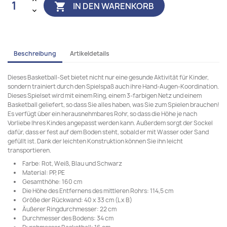
IN DEN WARENKORB

Beschreibung
Artikeldetails
Dieses Basketball-Set bietet nicht nur eine gesunde Aktivität für Kinder,
sondern trainiert durch den Spielspaß auch ihre Hand-Augen-Koordination.
Dieses Spielset wird mit einem Ring, einem 3-farbigen Netz und einem
Basketball geliefert, so dass Sie alles haben, was Sie zum Spielen brauchen!
Es verfügt über ein herausnehmbares Rohr, so dass die Höhe je nach
Vorliebe Ihres Kindes angepasst werden kann. Außerdem sorgt der Sockel
dafür, dass er fest auf dem Boden steht, sobald er mit Wasser oder Sand
gefüllt ist. Dank der leichten Konstruktion können Sie ihn leicht
transportieren.
Farbe: Rot, Weiß, Blau und Schwarz
Material: PP, PE
Gesamthöhe: 160 cm
Die Höhe des Entfernens des mittleren Rohrs: 114,5 cm
Größe der Rückwand: 40 x 33 cm (L x B)
Äußerer Ringdurchmesser: 22 cm
Durchmesser des Bodens: 34 cm