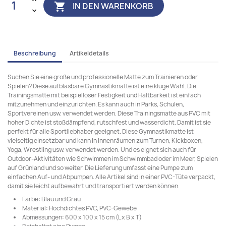
IN DEN WARENKORB

Beschreibung
Artikeldetails
Suchen Sie eine große und professionelle Matte zum Trainieren oder
Spielen? Diese aufblasbare Gymnastikmatte ist eine kluge Wahl. Die
Trainingsmatte mit beispielloser Festigkeit und Haltbarkeit ist einfach
mitzunehmen und einzurichten. Es kann auch in Parks, Schulen,
Sportvereinen usw. verwendet werden. Diese Trainingsmatte aus PVC mit
hoher Dichte ist stoßdämpfend, rutschfest und wasserdicht. Damit ist sie
perfekt für alle Sportliebhaber geeignet. Diese Gymnastikmatte ist
vielseitig einsetzbar und kann in Innenräumen zum Turnen, Kickboxen,
Yoga, Wrestling usw. verwendet werden. Und es eignet sich auch für
Outdoor-Aktivitäten wie Schwimmen im Schwimmbad oder im Meer, Spielen
auf Grünland und so weiter. Die Lieferung umfasst eine Pumpe zum
einfachen Auf- und Abpumpen. Alle Artikel sind in einer PVC-Tüte verpackt,
damit sie leicht aufbewahrt und transportiert werden können.
Farbe: Blau und Grau
Material: Hochdichtes PVC, PVC-Gewebe
Abmessungen: 600 x 100 x 15 cm (L x B x T)