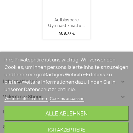
Aufblasbare
Gymnastikmatte...
408,77 €
Ihre Privatsphäre ist uns wichtig. Wir verwenden
Cookies, um Ihnen personalisierte Inhalte anzuzeigen
und Ihnen ein großartiges Website-Erlebnis zu
Informationen

bieten. Weitere Informationen dazu finden Sie in
unserer Datenschutzrichtlinie.
Valentina-Shops

Weitere Informationen
Cookies anpassen
Ihr Konto

ALLE ABLEHNEN
Shop-Einstellungen
keyboard_arrow_down
ICH AKZEPTIERE