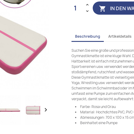
IN DEN W

Beschreibung
Artikeldetails
Suchen Sie eine große und profession
Gymnastikmatte ist eine kluge Wahl. D
Haltbarkeit ist einfach mitzunehmen u
Sportvereinen usw. verwendet werden.
stoßdämpfend, rutschfest und wasserdi
Diese Gymnastikmatte ist vielseitig 
Yoga, Wrestling usw. verwendet werde
Schwimmen im Schwimmbad oder im Mee
umfasst eine Pumpe zum einfachen Auf
verpackt, damit sie leicht aufbewahr
Farbe: Rosa und Grau

Material: Hochdichtes PVC, PV
Abmessungen: 700 x 100 x 15 cm (
Beinhaltet eine Pumpe