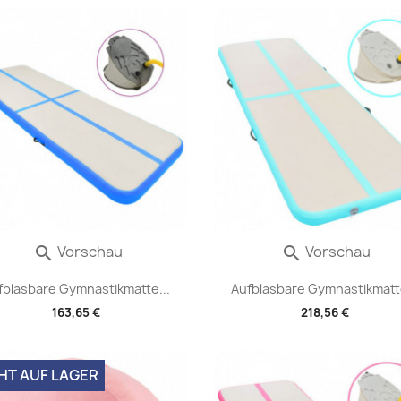
Vorschau
Vorschau


fblasbare Gymnastikmatte...
Aufblasbare Gymnastikmatte
163,65 €
218,56 €
HT AUF LAGER