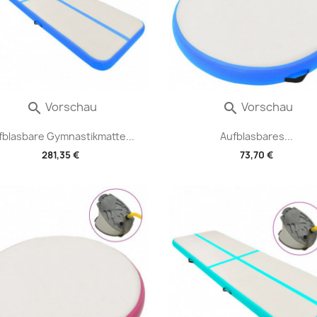
Vorschau
Vorschau


fblasbare Gymnastikmatte...
Aufblasbares...
281,35 €
73,70 €