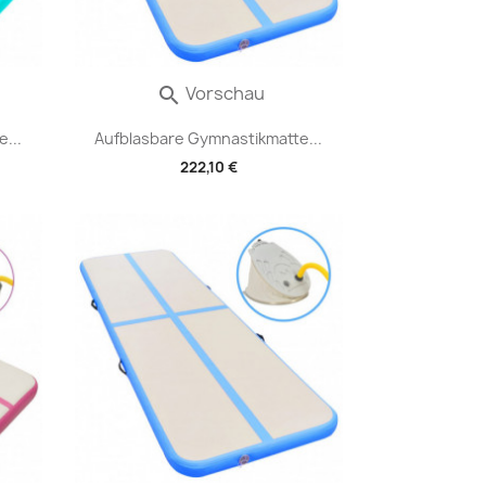
Vorschau

...
Aufblasbare Gymnastikmatte...
222,10 €