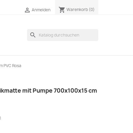
shopping_cart

Warenkorb
(0)
Anmelden
search
cm PVC Rosa
ikmatte mit Pumpe 700x100x15 cm
n