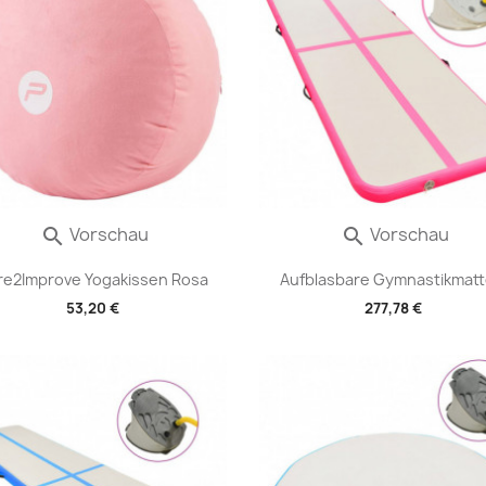
Vorschau
Vorschau


re2Improve Yogakissen Rosa
Aufblasbare Gymnastikmatte
53,20 €
277,78 €