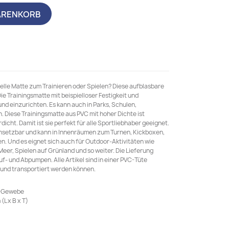
ARENKORB
elle Matte zum Trainieren oder Spielen? Diese aufblasbare
ie Trainingsmatte mit beispielloser Festigkeit und
nd einzurichten. Es kann auch in Parks, Schulen,
 Diese Trainingsmatte aus PVC mit hoher Dichte ist
cht. Damit ist sie perfekt für alle Sportliebhaber geeignet.
einsetzbar und kann in Innenräumen zum Turnen, Kickboxen,
n. Und es eignet sich auch für Outdoor-Aktivitäten wie
r, Spielen auf Grünland und so weiter. Die Lieferung
- und Abpumpen. Alle Artikel sind in einer PVC-Tüte
t und transportiert werden können.
C-Gewebe
L x B x T)