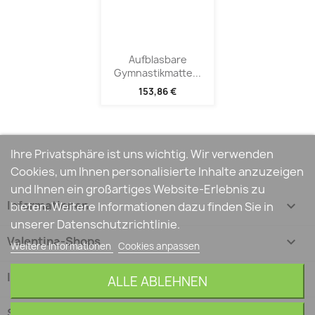
Aufblasbare
Gymnastikmatte...
153,86 €
Ihre Privatsphäre ist uns wichtig. Wir verwenden
Cookies, um Ihnen personalisierte Inhalte anzuzeigen
und Ihnen ein großartiges Website-Erlebnis zu
Informationen

bieten. Weitere Informationen dazu finden Sie in
unserer Datenschutzrichtlinie.
Valentina-Shops

Weitere Informationen
Cookies anpassen
Ihr Konto

ALLE ABLEHNEN
Shop-Einstellungen
keyboard_arrow_down