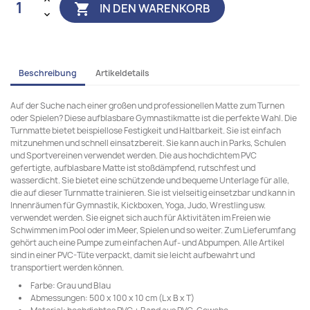
IN DEN WARENKORB

Beschreibung
Artikeldetails
Auf der Suche nach einer großen und professionellen Matte zum Turnen
oder Spielen? Diese aufblasbare Gymnastikmatte ist die perfekte Wahl. Die
Turnmatte bietet beispiellose Festigkeit und Haltbarkeit. Sie ist einfach
mitzunehmen und schnell einsatzbereit. Sie kann auch in Parks, Schulen
und Sportvereinen verwendet werden. Die aus hochdichtem PVC
gefertigte, aufblasbare Matte ist stoßdämpfend, rutschfest und
wasserdicht. Sie bietet eine schützende und bequeme Unterlage für alle,
die auf dieser Turnmatte trainieren. Sie ist vielseitig einsetzbar und kann in
Innenräumen für Gymnastik, Kickboxen, Yoga, Judo, Wrestling usw.
verwendet werden. Sie eignet sich auch für Aktivitäten im Freien wie
Schwimmen im Pool oder im Meer, Spielen und so weiter. Zum Lieferumfang
gehört auch eine Pumpe zum einfachen Auf- und Abpumpen. Alle Artikel
sind in einer PVC-Tüte verpackt, damit sie leicht aufbewahrt und
transportiert werden können.
Farbe: Grau und Blau
Abmessungen: 500 x 100 x 10 cm (L x B x T)