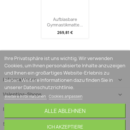
Aufblasbare
Gymnastikmatte...
269,81 €
Ihre Privatsphäre ist uns wichtig. Wir verwenden
Cookies, um Ihnen personalisierte Inhalte anzuzeigen
und Ihnen ein großartiges Website-Erlebnis zu
Informationen

bieten. Weitere Informationen dazu finden Sie in
unserer Datenschutzrichtlinie.
Valentina-Shops

Weitere Informationen
Cookies anpassen
Ihr Konto

ALLE ABLEHNEN
Shop-Einstellungen
keyboard_arrow_down
ICH AKZEPTIERE