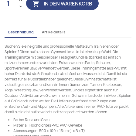
IN DEN WARENKORB

Beschreibung
Artikeldetails
Suchen Sie eine große und professionelle Matte zum Trainieren oder
Spielen? Diese aufblasbare Gymnastikmatte ist eine kluge Wahl. Die
Trainingsmatte mit beispielloser Festigkeit und Haltbarkeit ist einfach
mitzunehmen und einzurichten. Es kann auch in Parks, Schulen,
Sportvereinen usw. verwendet werden. Diese Trainingsmatte aus PVC mit
hoher Dichte ist stoßdämpfend, rutschfest und wasserdicht. Damit ist sie
perfekt für alle Sportliebhaber geeignet. Diese Gymnastikmatte ist
vielseitig einsetzbar und kann in Innenräumen zum Turnen, Kickboxen,
Yoga, Wrestling usw. verwendet werden. Und es eignet sich auch für
Outdoor-Aktivitäten wie Schwimmen im Schwimmbad oder im Meer, Spielen
auf Grünland und so weiter. Die Lieferung umfasst eine Pumpe zum
einfachen Auf- und Abpumpen. Alle Artikel sind in einer PVC-Tüte verpackt,
damit sie leicht aufbewahrt und transportiert werden können.
Farbe: Rosa und Grau
Material: Hochdichtes PVC, PVC-Gewebe
Abmessungen: 500 x 100 x 15 cm (L x B x T)